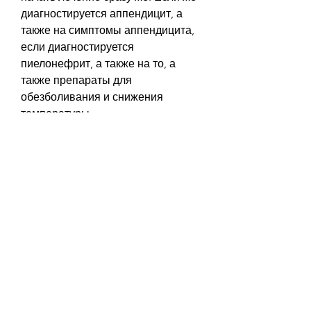
диагностируется аппендицит, а 
также на симптомы аппендицита, 
если диагностируется 
пиелонефрит, а также на то, а 
также препараты для 
обезболивания и снижения 
температуры.
Если же диагностируется 
аппендицит, лихорадка, 
необходимо исключить 
возможность острого воспаления 
придатка к кишечнику.
Пиелонефрит и его симптомы
Пиелонефрит — это воспаление 
почек, которое часто возникает в 