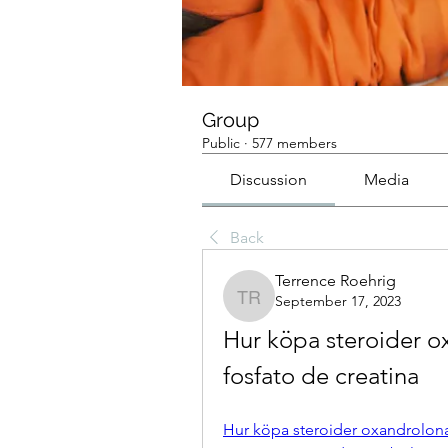
Group
Public
·
577 members
Discussion
Media
Back
Terrence Roehrig
September 17, 2023
Terrence Roehrig
Hur köpa steroider ox
fosfato de creatina
Hur köpa steroider oxandrolona 