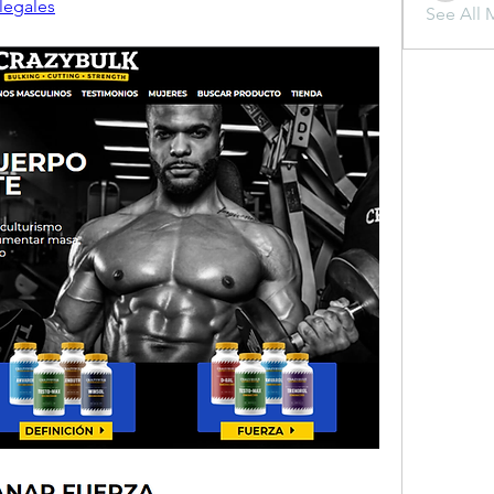
legales
See All 