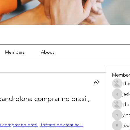
Members
About
Member
Th
jac
androlona comprar no brasil, 
jackueta
Thi
yip
yipolow
comprar no brasil, fosfato de creatina - 
roe
roeyoon