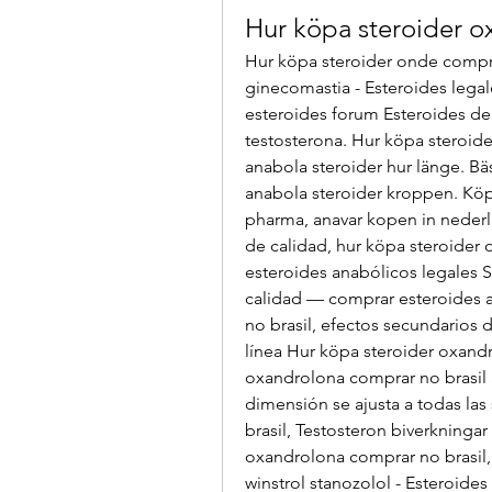
Hur köpa steroider o
Hur köpa steroider onde compra
ginecomastia - Esteroides legal
esteroides forum Esteroides d
testosterona. Hur köpa steroide
anabola steroider hur länge. Bä
anabola steroider kroppen. Köp
pharma, anavar kopen in nederla
de calidad, hur köpa steroider
esteroides anabólicos legales S
calidad — comprar esteroides a
no brasil, efectos secundarios 
línea Hur köpa steroider oxandr
oxandrolona comprar no brasil
dimensión se ajusta a todas las
brasil, Testosteron biverkningar
oxandrolona comprar no brasil,
winstrol stanozolol - Esteroides 