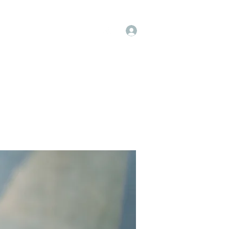
Log In
op
Book Online
Forum