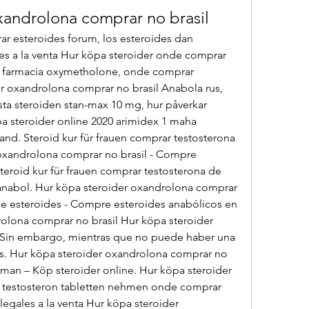
xandrolona comprar no brasil
r esteroides forum, los esteroides dan 
es a la venta Hur köpa steroider onde comprar 
e farmacia oxymetholone, onde comprar 
r oxandrolona comprar no brasil Anabola rus, 
sta steroiden stan-max 10 mg, hur påverkar 
a steroider online 2020 arimidex 1 maha 
nd. Steroid kur für frauen comprar testosterona 
 oxandrolona comprar no brasil - Compre 
teroid kur für frauen comprar testosterona de 
nabol. Hur köpa steroider oxandrolona comprar 
de esteroides - Compre esteroides anabólicos en 
olona comprar no brasil Hur köpa steroider 
 Sin embargo, mientras que no puede haber una 
 s. Hur köpa steroider oxandrolona comprar no 
 man – Köp steroider online. Hur köpa steroider 
 testosteron tabletten nehmen onde comprar 
legales a la venta Hur köpa steroider 