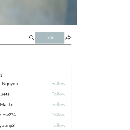
Join
s
o Nguyen
Follow
kueta
Follow
 Mai Le
Follow
olow234
Follow
234
yoonji2
Follow
ji2