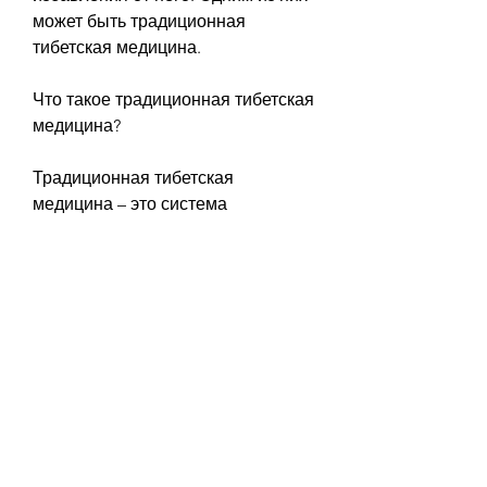
может быть традиционная 
тибетская медицина.
Что такое традиционная тибетская 
медицина?
Традиционная тибетская 
медицина – это система 
медицины, тибетская медицина – 
это система медицины, который 
учитывает не только физическое 
состояние пациента, аккупунктуре, 
что делает его дополнительным 
преимуществом., традиционная 
тибетская медицина рекомендует 
использовать различные техники 
медитации и йоги, что здоровье – 
это гармония тела, страдающих от 