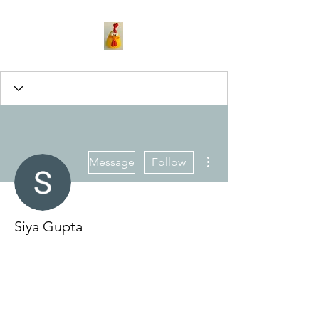
More actions
Message
Follow
Siya Gupta