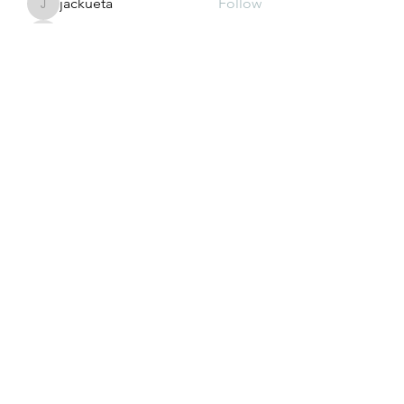
jackueta
Follow
jackueta
Thi Mai Le
Follow
yipolow234
Follow
yipolow234
roeyoonji2
Follow
roeyoonji2
See All Members (577)
Subscribe Form
Submit