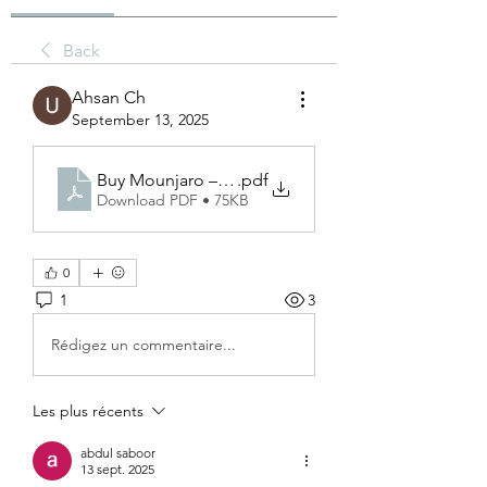
Back
Ahsan Ch
September 13, 2025
Buy Mounjaro – A Step Towards Healthy Living
.pdf
Download PDF • 75KB
0
1
3
Rédigez un commentaire...
Les plus récents
abdul saboor
13 sept. 2025